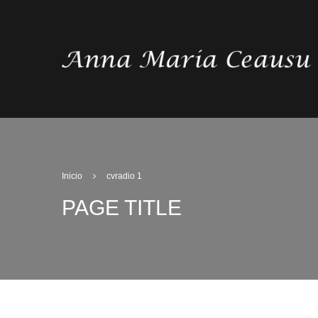
Inicio
cvradio 1
PAGE TITLE