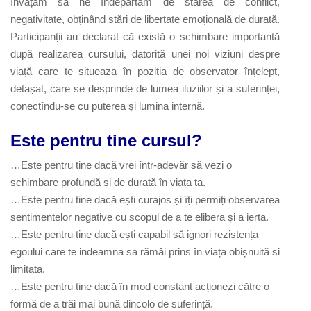
învățăm să ne îndepărtăm de starea de conflict,
negativitate, obținând stări de libertate emoțională de durată.
Participanții au declarat că există o schimbare importantă
după realizarea cursului, datorită unei noi viziuni despre
viață care te situeaza în poziția de observator înțelept,
detașat, care se desprinde de lumea iluziilor și a suferinței,
conectîndu-se cu puterea și lumina internă.
Este pentru tine cursul?
…Este pentru tine dacă vrei într-adevăr să vezi o
schimbare profundă și de durată în viața ta.
…Este pentru tine dacă ești curajos și îți permiți observarea
sentimentelor negative cu scopul de a te elibera și a ierta.
…Este pentru tine dacă ești capabil să ignori rezistența
egoului care te indeamna sa rămâi prins în viața obișnuită si
limitata.
…Este pentru tine dacă în mod constant acționezi către o
formă de a trăi mai bună dincolo de suferință.